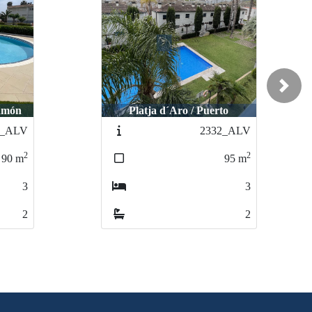
Next
Ramón
Platja d´Aro / Puerto
2_ALV
2332_ALV
2
2
90
m
95
m
3
3
2
2