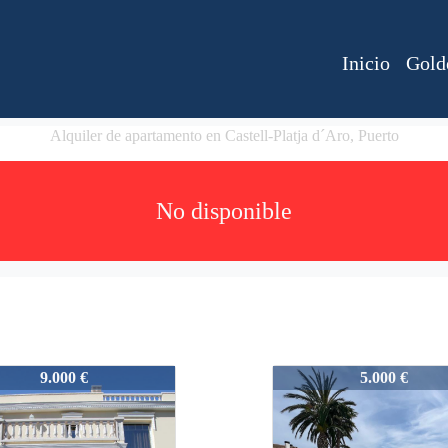
Inicio
Gold
Alquiler de apartamento en Castell-Platja d´Aro, Puerto
No disponible
_ALV
2411_ALV
9.000 €
5.000 €