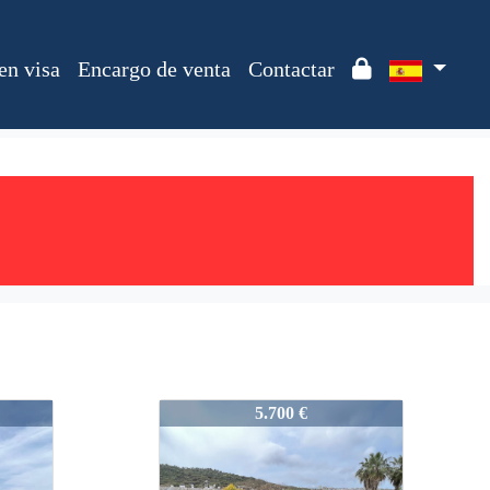
en visa
Encargo de venta
Contactar
2411_ALV
5.700 €