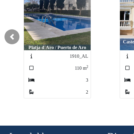
Previous
Caste
Platja d´Aro / Puerto de Aro
1910_AL
2
110
m
3
2