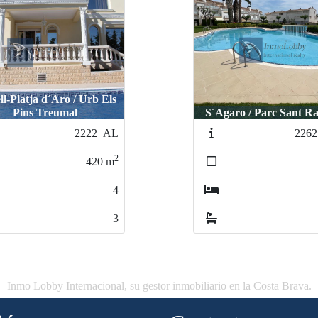
ll-Platja d´Aro / Urb Els
Pins Treumal
S´Agaro / Parc Sant 
2222_AL
226
2
420
m
4
3
Inmo Lobby Internacional, su gestor inmobiliario en la Costa Brava.