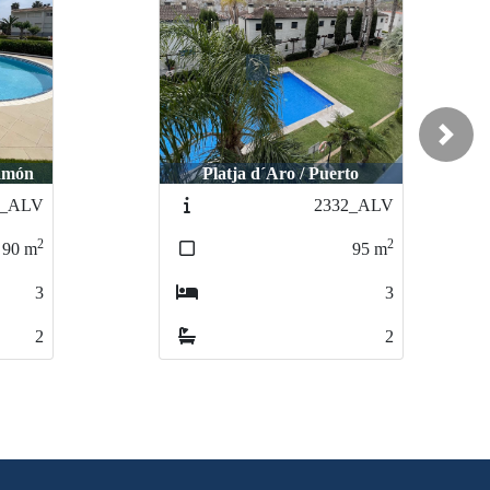
Next
Ramón
Platja d´Aro / Puerto
2_ALV
2332_ALV
2
2
90
m
95
m
3
3
2
2