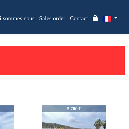
i sommes nous
Sales order
Contact
2411_ALV
5.700 €