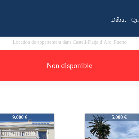
Début
Qu
Location de appartement dans Castell-Platja d´Aro, Puerto
Non disponible
_ALV
2411_ALV
9.000 €
5.000 €