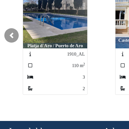
Previous
Caste
Platja d´Aro / Puerto de Aro
1910_AL
2
110
m
3
2