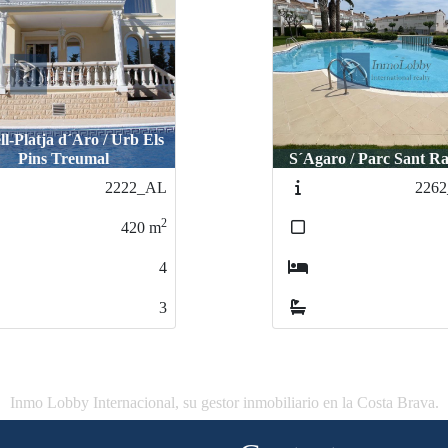
ll-Platja d´Aro / Urb Els
Pins Treumal
S´Agaro / Parc Sant 
2222_AL
226
2
420
m
4
3
Inmo Lobby Internacional, su gestor inmobiliario en la Costa Brava.