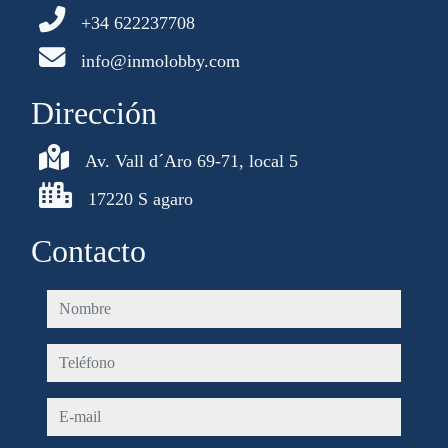
+34 622237708
info@inmolobby.com
Dirección
Av. Vall d´Aro 69-71, local 5
17220 S agaro
Contacto
nombre
teléfono
e-mail