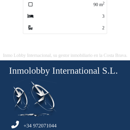
2
2
90
m
95
m
3
3
2
2
Inmo Lobby Internacional, su gestor inmobiliario en la Costa Brava.
Inmolobby International S.L.
+34 972071044