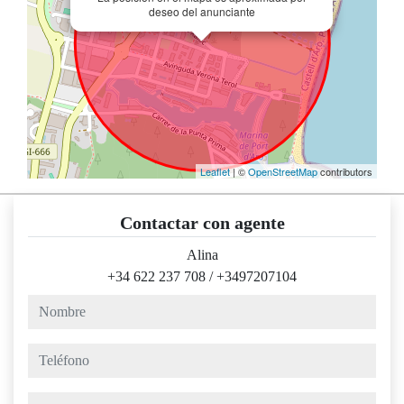
deseo del anunciante
Leaflet
| ©
OpenStreetMap
contributors
Contactar con agente
Alina
+34 622 237 708
/
+3497207104
nombre
teléfono
e-mail