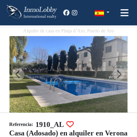
Alquiler de casa en Platja d´Aro, Puerto de Aro
1910_AL
Referencia:
Casa (Adosado) en alquiler en Verona