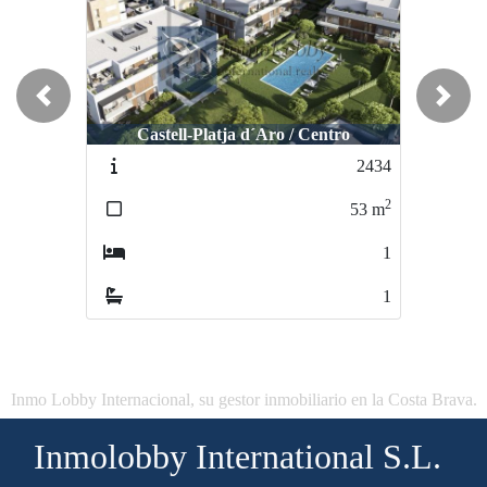
Previous
Next
Castell-Platja d´Aro / Centro
2434
2
53
m
1
1
Inmo Lobby Internacional, su gestor inmobiliario en la Costa Brava.
Inmolobby International S.L.