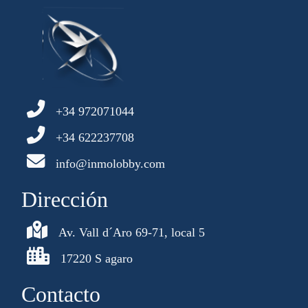
+34 972071044
+34 622237708
info@inmolobby.com
Dirección
Av. Vall d´Aro 69-71, local 5
17220 S agaro
Contacto