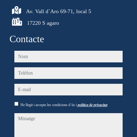
Av. Vall d´Aro 69-71, local 5
17220 S agaro
Contacte
nom
telèfon
e-mail
He llegit i accepto les condicions d´ús i
política de privacitat
missatge