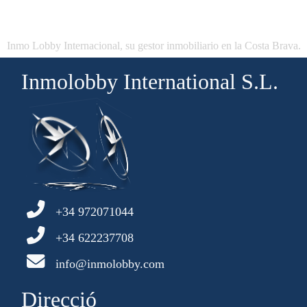
Inmo Lobby Internacional, su gestor inmobiliario en la Costa Brava.
Inmolobby International S.L.
+34 972071044
+34 622237708
info@inmolobby.com
Direcció