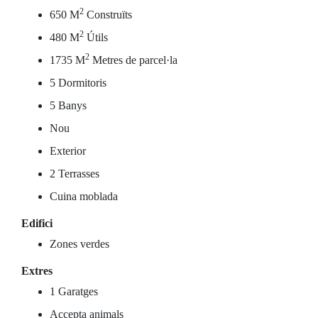
2
650 M
Construïts
2
480 M
Útils
2
1735 M
Metres de parcel·la
5 Dormitoris
5 Banys
Nou
Exterior
2 Terrasses
Cuina moblada
Edifici
Zones verdes
Extres
1 Garatges
Accepta animals