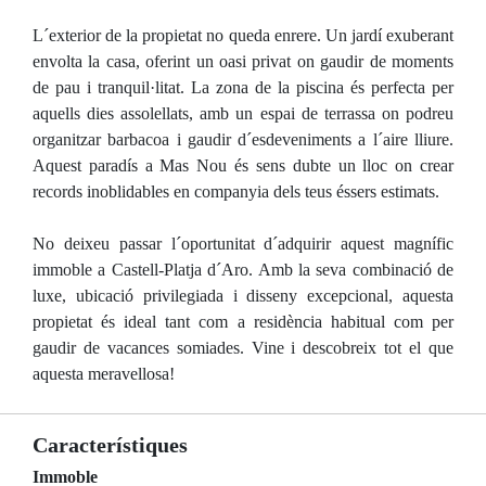
L´exterior de la propietat no queda enrere. Un jardí exuberant
envolta la casa, oferint un oasi privat on gaudir de moments
de pau i tranquil·litat. La zona de la piscina és perfecta per
aquells dies assolellats, amb un espai de terrassa on podreu
organitzar barbacoa i gaudir d´esdeveniments a l´aire lliure.
Aquest paradís a Mas Nou és sens dubte un lloc on crear
records inoblidables en companyia dels teus éssers estimats.
No deixeu passar l´oportunitat d´adquirir aquest magnífic
immoble a Castell-Platja d´Aro. Amb la seva combinació de
luxe, ubicació privilegiada i disseny excepcional, aquesta
propietat és ideal tant com a residència habitual com per
gaudir de vacances somiades. Vine i descobreix tot el que
aquesta meravellosa!
Característiques
Immoble