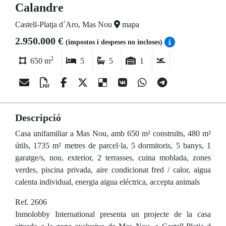
Calandre
Castell-Platja d´Aro, Mas Nou
mapa
2.950.000 €
(impostos i despeses no incloses)
2
650 m
5
5
1
Descripció
Casa unifamiliar a Mas Nou, amb 650 m² construïts, 480 m²
útils, 1735 m² metres de parcel·la, 5 dormitoris, 5 banys, 1
garatge/s, nou, exterior, 2 terrasses, cuina moblada, zones
verdes, piscina privada, aire condicionat fred / calor, aigua
calenta individual, energia aigua eléctrica, accepta animals
Ref. 2606
Inmolobby International presenta un projecte de la casa