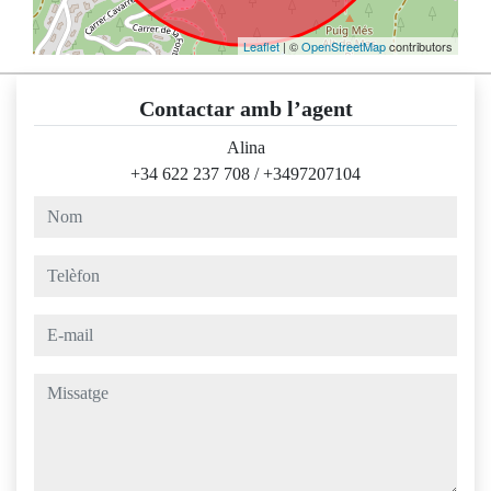
Leaflet
| ©
OpenStreetMap
contributors
Contactar amb l’agent
Alina
+34 622 237 708
/
+3497207104
nom
telèfon
e-mail
missatge