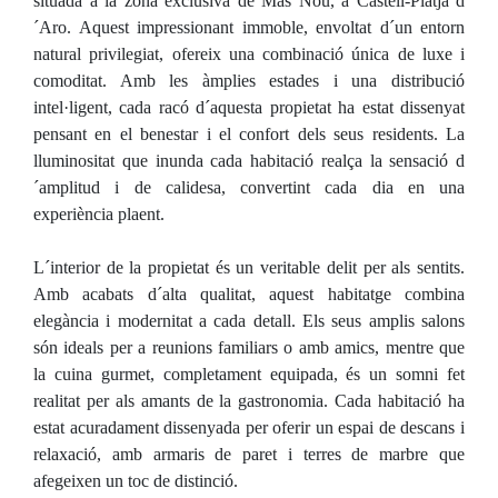
situada a la zona exclusiva de Mas Nou, a Castell-Platja d
´Aro. Aquest impressionant immoble, envoltat d´un entorn
natural privilegiat, ofereix una combinació única de luxe i
comoditat. Amb les àmplies estades i una distribució
intel·ligent, cada racó d´aquesta propietat ha estat dissenyat
pensant en el benestar i el confort dels seus residents. La
lluminositat que inunda cada habitació realça la sensació d
´amplitud i de calidesa, convertint cada dia en una
experiència plaent.
L´interior de la propietat és un veritable delit per als sentits.
Amb acabats d´alta qualitat, aquest habitatge combina
elegància i modernitat a cada detall. Els seus amplis salons
són ideals per a reunions familiars o amb amics, mentre que
la cuina gurmet, completament equipada, és un somni fet
realitat per als amants de la gastronomia. Cada habitació ha
estat acuradament dissenyada per oferir un espai de descans i
relaxació, amb armaris de paret i terres de marbre que
afegeixen un toc de distinció.