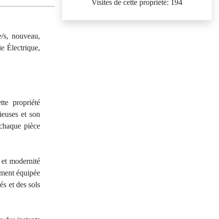
Visites de cette propriété: 194
e/s, nouveau,
ie Électrique,
te propriété
ieuses et son
 chaque pièce
 et modernité
rement équipée
és et des sols