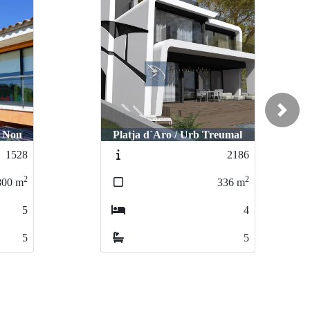
Next
eumal
S´Agaro / La Gavina
2186
2607
2
2
336
m
270
m
4
4
5
4