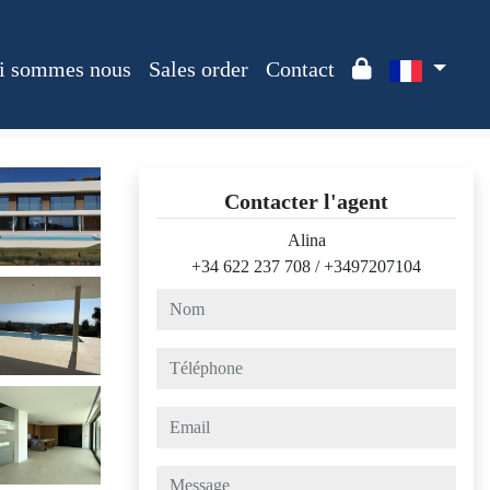
i sommes nous
Sales order
Contact
Contacter l'agent
Alina
+34 622 237 708
/
+3497207104
nom
téléphone
email
message