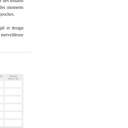
r des instants
t des moments
 proches.
gié et design
 merveilleuse