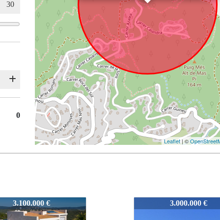
0
Leaflet
| ©
OpenStreet
2606
3.000.000 €
2.650.000 €