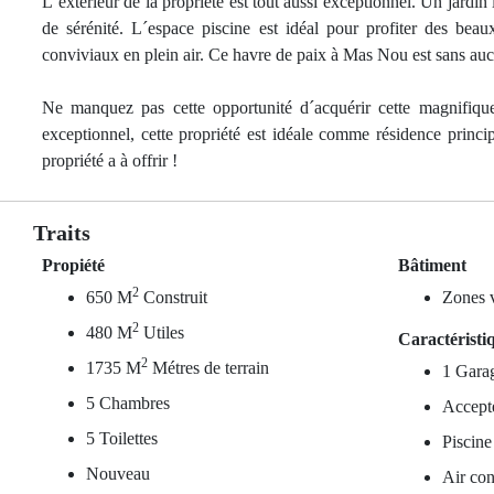
L´extérieur de la propriété est tout aussi exceptionnel. Un jardin 
de sérénité. L´espace piscine est idéal pour profiter des bea
conviviaux en plein air. Ce havre de paix à Mas Nou est sans auc
Ne manquez pas cette opportunité d´acquérir cette magnifique 
exceptionnel, cette propriété est idéale comme résidence princ
propriété a à offrir !
Traits
Propiété
Bâtiment
2
650 M
Construit
Zones v
2
480 M
Utiles
Caractéristi
2
1735 M
Métres de terrain
1 Gara
5 Chambres
Accept
5 Toilettes
Piscine
Nouveau
Air con