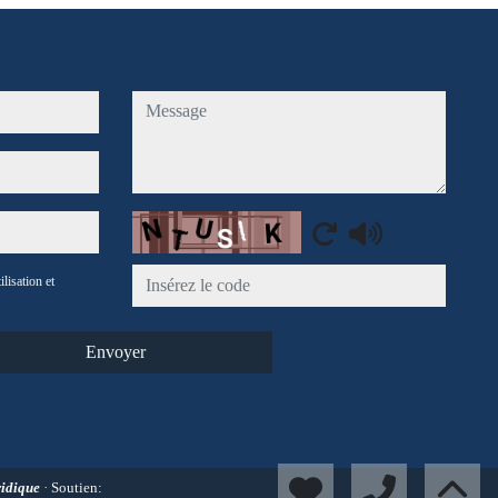
message
Captcha
ilisation et
Envoyer
ridique
· Soutien: