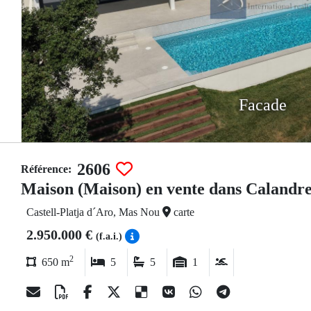
Facade
2606
Référence:
Maison (Maison) en vente dans Calandr
Castell-Platja d´Aro, Mas Nou
carte
2.950.000 €
(f.a.i.)
2
650 m
5
5
1