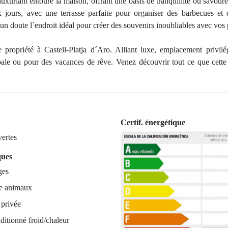
luxuriant entoure la maison, offrant une oasis de tranquillité où savoure
ux jours, avec une terrasse parfaite pour organiser des barbecues e
un doute l´endroit idéal pour créer des souvenirs inoubliables avec vos
propriété à Castell-Platja d´Aro. Alliant luxe, emplacement privilé
ipale ou pour des vacances de rêve. Venez découvrir tout ce que cette
Certif. énergétique
ertes
ques
ges
e animaux
 privée
ditionné froid/chaleur