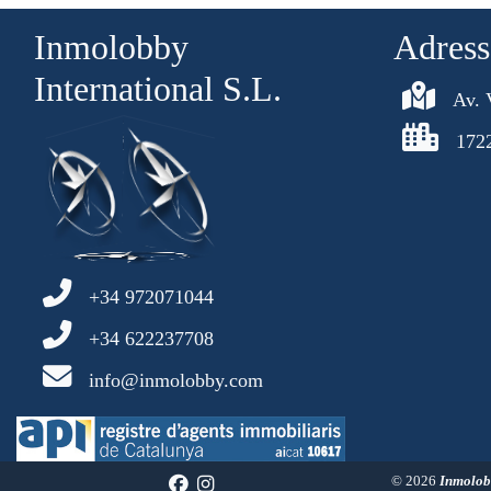
Inmolobby
Adress
International S.L.
Av. 
172
+34 972071044
+34 622237708
info@inmolobby.com
© 2026
Inmolobb