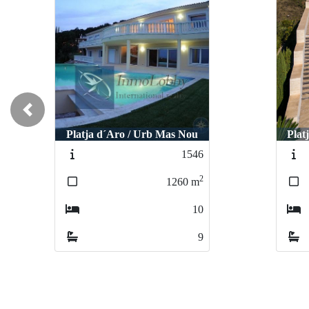
Previous
Platja d´Aro / Urb Mas Nou
Plat
2610
2
932
m
6
6