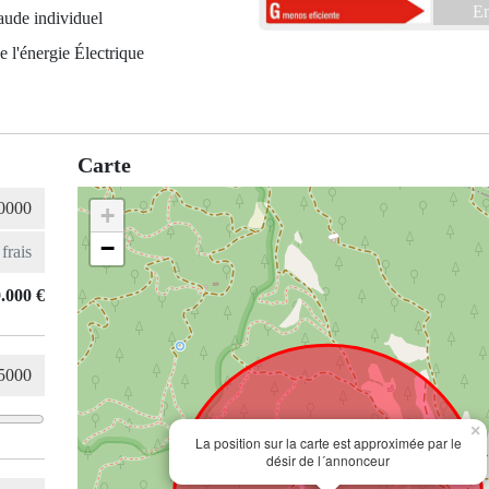
En
aude individuel
e l'énergie Électrique
Carte
+
−
.000 €
×
La position sur la carte est approximée par le
désir de l´annonceur