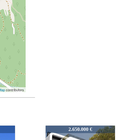
Map
contributors
2606
2.950.000 €