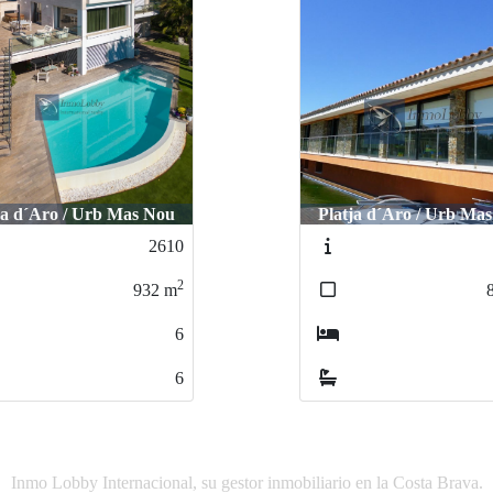
ja d´Aro / Urb Mas Nou
Platja d´Aro / Urb Tr
1528
2
800
m
5
5
Inmo Lobby Internacional, su gestor inmobiliario en la Costa Brava.