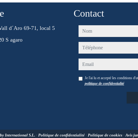
e
Contact
Vall d´Aro 69-71, local 5
nom
20 S agaro
téléphone
email
Je l'ai lu et accepté les conditions d'ut
politique de confidentialité
y International S.L.
·
Politique de confidentialité
·
Politique de cookies
·
Avis ju