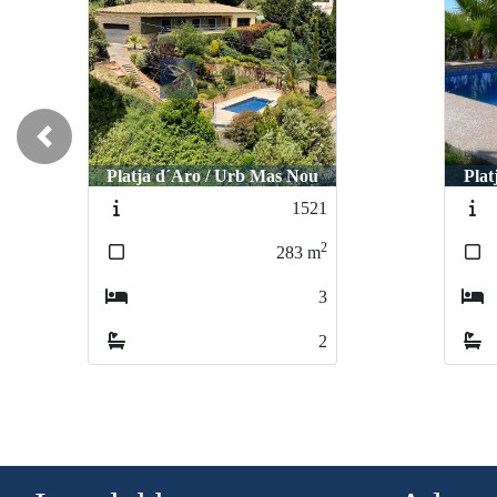
Previous
Platja d´Aro / Urb Mas Nou
Plat
1521
2
283
m
3
2