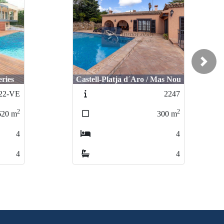
Next
ries
Castell-Platja d´Aro / Mas Nou
22-VE
2247
2
2
620
m
300
m
4
4
4
4