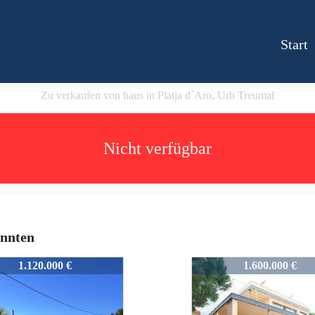
Start
Zu verkaufen von haus in Platja d´Aro, Urb Treumal
Nicht verfügbar
önnten
1944
1.120.000 €
1.600.000 €