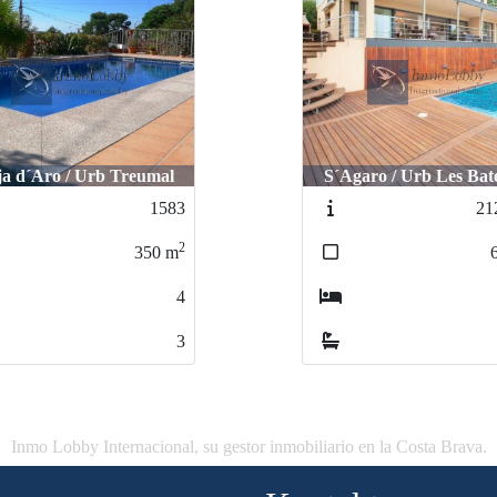
ja d´Aro / Urb Treumal
S´Agaro / Urb Les Bate
1583
21
2
350
m
4
3
Inmo Lobby Internacional, su gestor inmobiliario en la Costa Brava.