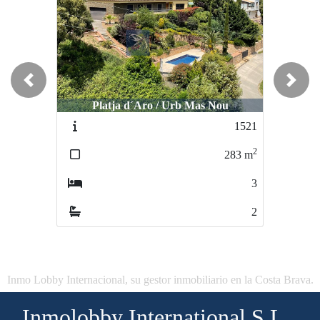
Previous
Next
Platja d´Aro / Urb Mas Nou
1521
2
283
m
3
2
Inmo Lobby Internacional, su gestor inmobiliario en la Costa Brava.
Inmolobby International S.L.