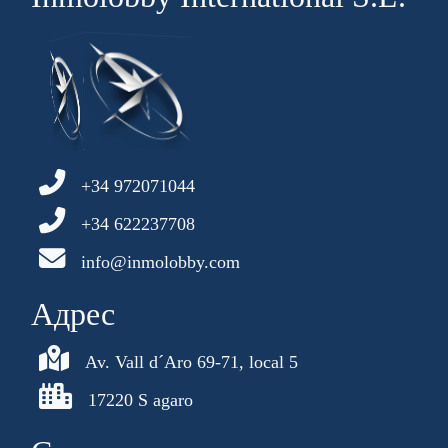
+34 972071044
+34 622237708
info@inmolobby.com
Aдрес
Av. Vall d´Aro 69-71, local 5
17220 S agaro