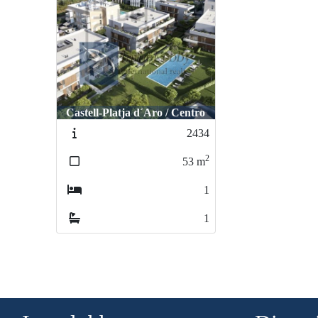
Castell-Platja d´Aro / Centro
2434
2
53
m
1
1