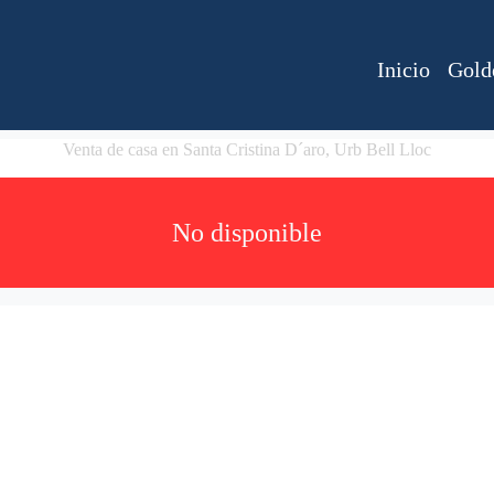
Inicio
Gold
Venta de casa en Santa Cristina D´aro, Urb Bell Lloc
No disponible