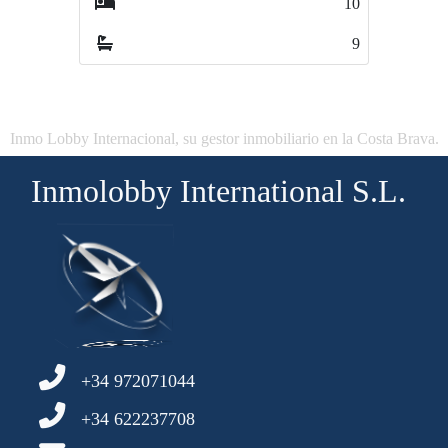
10
6
9
6
Inmo Lobby Internacional, su gestor inmobiliario en la Costa Brava.
Inmolobby International S.L.
+34 972071044
+34 622237708