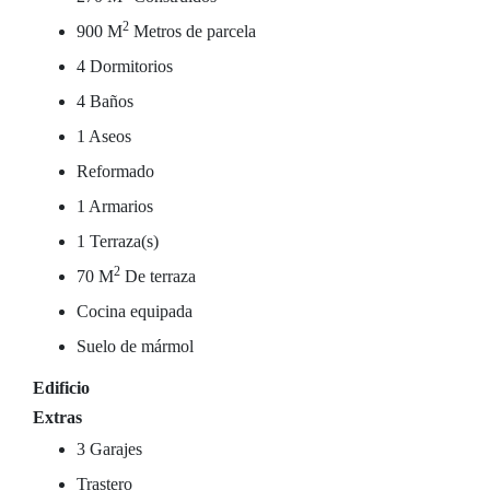
2
900 M
Metros de parcela
4 Dormitorios
4 Baños
1 Aseos
Reformado
1 Armarios
1 Terraza(s)
2
70 M
De terraza
Cocina equipada
Suelo de mármol
Edificio
Extras
3 Garajes
Trastero