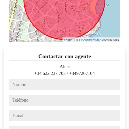
Leaflet
| ©
OpenStreetMap
contributors
Contactar con agente
Alina
+34 622 237 708
/
+3497207104
nombre
teléfono
e-mail
mensaje